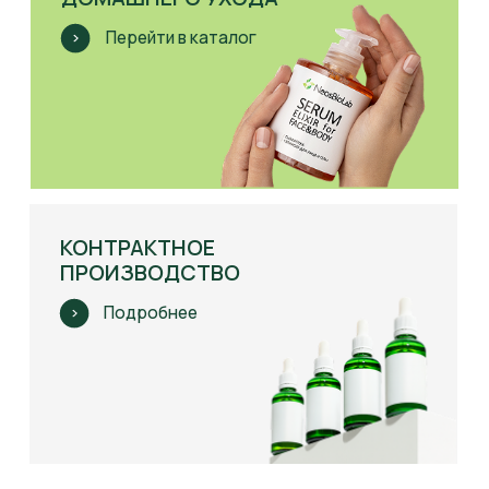
Результаты
применения косметики
Результат после одной процедуры
препаратами NeosBioLab