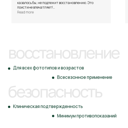
косметики
выпускаем ежегодно
казалось бы, не подлежит восстановлению. Это
поистине впечатляет!
Read more
Спасибо вам за ваш труд и стремление
к совершенству!
РАЗРАБОТКА И ВЫПУСК
КОСМЕТИКИ ПОД
ВАШИМ БРЕНДОМ
Узнать подробнее
ПРОФЕССИОНАЛЬНАЯ
КОСМЕТИКА ДЛЯ ЭКСПЕРТОВ
В БЬЮТИ-СФЕРЕ
Узнать подробнее