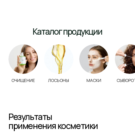
Результат после одной процедуры
препаратами NeosBioLab
Результат после одной процедуры
препаратами NeosBioLab