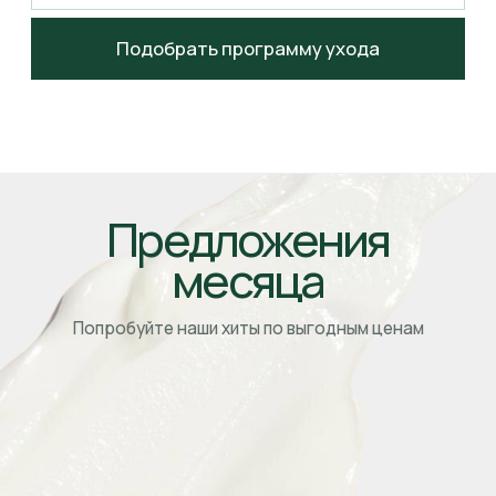
Препараты NeosBioLab
созданы на основе
принципов корнеотерапии
— клинического
подхода, направленного на восстановление
и защиту эпидермального барьера без
травматизации кожи.
Мы используем синергию активных комплексов,
которая
позволяет в одной процедуре решать
одновременно несколько задач
: восстановление
после агрессивных воздействий, укрепление
барьерных функций, улучшение текстуры кожи.
Полный цикл
производства —