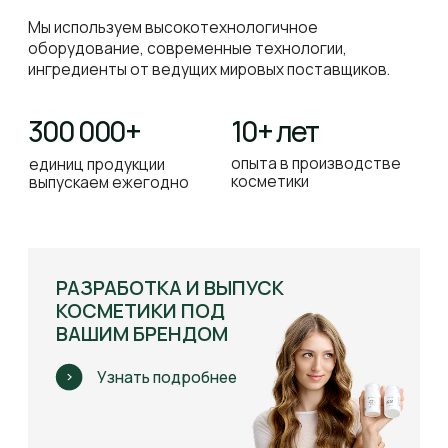
адрес производства
info@neosbiolab.com
Навигация по сайту
ИНТЕРНЕТ-МАГАЗИН
ПРОФЕССИОНАЛАМ
КОНТРАКТНОЕ
ПРОИЗВОДСТВО
ДИСТРИБЬЮТОРЫ
ОБУЧЕНИЕ
БЛОГ
ДОСТАВКА И ОПЛАТА
О компании
О НАС
ВАКАНСИИ