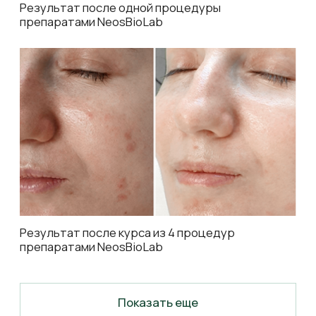
восстановление
Для всех фототипов и возрастов
Всесезонное применение
безопасность
Клиническая подтвержденность
Минимум противопоказаний
Корнеотерапия — клинически
доказанный путь к результату,
которому доверяют эксперты