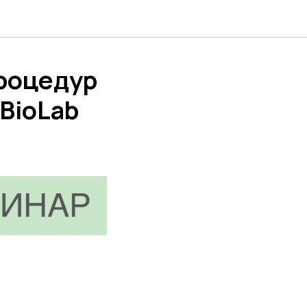
роцедур
BioLab