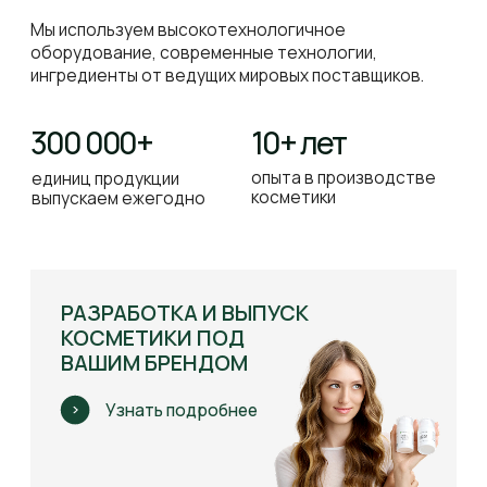
адрес производства
info@neosbiolab.com
Навигация по сайту
ИНТЕРНЕТ-МАГАЗИН
ПРОФЕССИОНАЛАМ
КОНТРАКТНОЕ
ПРОИЗВОДСТВО
ДИСТРИБЬЮТОРЫ
ОБУЧЕНИЕ
БЛОГ
ДОСТАВКА И ОПЛАТА
О компании
О НАС
ВАКАНСИИ