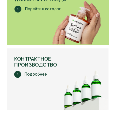
Результаты
применения косметики
Результат после одной процедуры
препаратами NeosBioLab