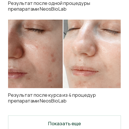
восстановление
Для всех фототипов и возрастов
Всесезонное применение
безопасность
Клиническая подтвержденность
Минимум противопоказаний
Корнеотерапия — клинически
доказанный путь к результату,
которому доверяют эксперты