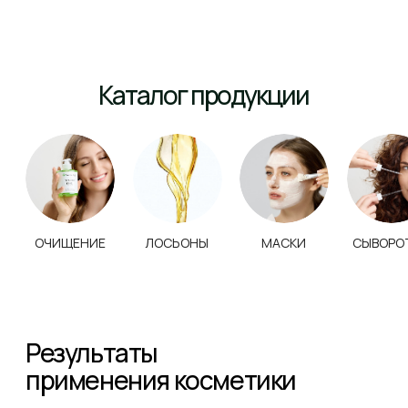
Результат после одной процедуры
препаратами NeosBioLab
Результат после одной процедуры
препаратами NeosBioLab