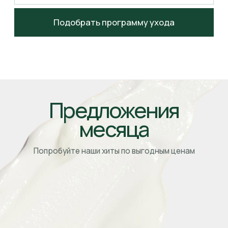
Препараты NeosBioLab
созданы на основе
принципов корнеотерапии
— клинического
подхода, направленного на восстановление
и защиту эпидермального барьера без
травматизации кожи.
Мы используем синергию активных комплексов,
которая
позволяет в одной процедуре решать
одновременно несколько задач
: восстановление
после агрессивных воздействий, укрепление
барьерных функций, улучшение текстуры кожи.
Полный цикл
производства —