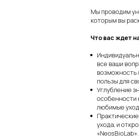
Мы проводим ун
которым вы рас
Что вас ждет н
Индивидуальны
все ваши вопр
возможность 
пользы для св
Углубление з
особенности 
любимые уход
Практические 
ухода, и откр
«NeosBioLab».