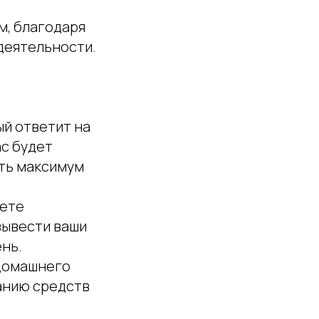
м, благодаря
деятельности.
ый ответит на
ас будет
ть максимум
рете
вывести ваши
нь.
 домашнего
ванию средств