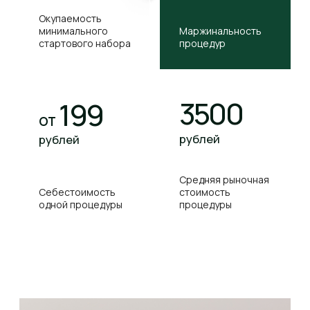
2
Расширение прайс-листа
без инвестиций и покупки
оборудования
3
Помощь тренера компании
в разборе ваших кейсов
и подборе протоколов
4
Эксклюзивные материалы
и протоколы, которые выделяют
вас на фоне конкурентов
ПОЛУЧИТЕ 3 ЭКСКЛЮЗИВНЫХ