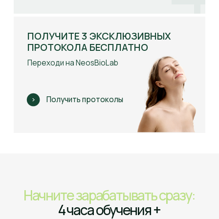
Перелевская Наталья
Сафонова Светлан
Практикующий косметолог
Владелец центра медицинс