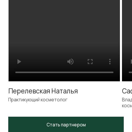
Получить протоколы
Мы обучаем работе
с NeosBioLab
и системному
подходу в работе косметолога