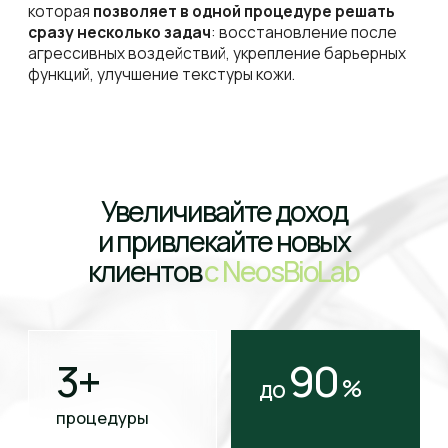
Мы помогаем опытным косметологам
усиливать эффект процедур и развивать
бизнес максимально эффективно
Вы уже выстроили свою клиентскую
базу и знаете, что работает, а что нет,
но сталкиваетесь с проблемами:
Клиенты хотят более быстрый результат
Конкуренты привлекают клиентов новыми
процедурами
Производитель вашей косметики не
поддерживает вас в развитии
С NeosBioLab вы получаете
1
Ваши клиенты видят результат
после первых процедур
и готовы платить больше