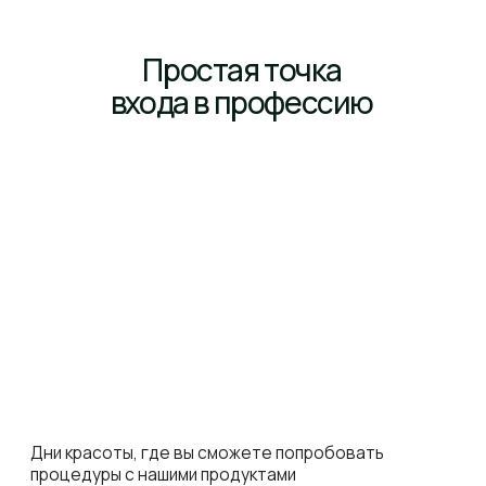
Каждое средство NeosBioLab рождается
в собственной лаборатории и проходит полный
цикл производства — от создания уникальной
рецептуры до готового препарата,
соответствующего высоким стандартам
качества.
Мы используем высокотехнологичное
оборудование, современные технологии,
ингредиенты от ведущих мировых поставщиков.
300 000+
10+ лет
опыта в производстве
единиц продукции
косметики
выпускаем ежегодно
+7 (495) 145-81-49
отдел продаж: 10.00-18.00 по Мск