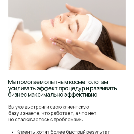
ПРОТОКОЛА БЕСПЛАТНО
Переходи на NeosBioLab
Получить протоколы
Начните зарабатывать сразу:
4 часа обучения +
стартовый набор
2 часа теории + 2 часа практики