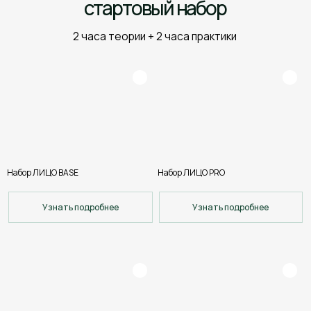
косметологии «Tu Clinic»
Стать партнером
Отзывы
профессионалов
4,7
5,0
70 оценок
58 оценок
Набор ЛИЦО BASE
Набор ЛИЦО PRO
Узнать подробнее
Узнать подробнее