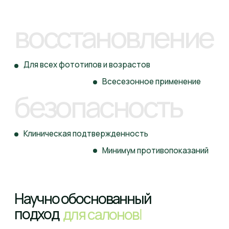
Препараты NeosBioLab
созданы на основе
принципов корнеотерапии
— клинического
подхода, направленного на восстановление
и защиту эпидермального барьера без
травматизации кожи.
Мы используем синергию активных комплексов,
которая
позволяет в одной процедуре решать
сразу несколько задач
: восстановление после
агрессивных воздействий, укрепление барьерных
функций, улучшение текстуры кожи.
Увеличивайте доход
и привлекайте новых
клиентов
с NeosBioLab
3+
90
%
до
процедуры