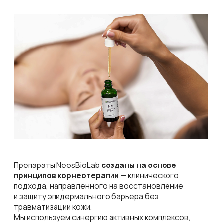
Окупаемость
минимального
Маржинальность
стартового набора
процедур
3500
199
от
рублей
рублей
Средняя рыночная
стоимость
Себестоимость
процедуры
одной процедуры