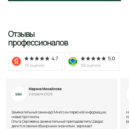
Марина Михайлова
2 апреля 2026
Замечательный семинар! Много интересной информации,
Н
новые протоколы.
п
Ольга Сергеевна замечательный преподаватель! Щедро
р
делится своими обширными знаниями, заряжает