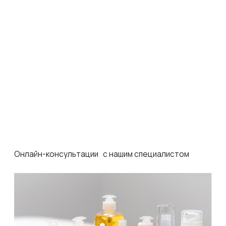
+7 (499) 460-03-76
горячая линия: 10.00-18.00 по Мск
г. Москва, ул. Щипок 18, с1
метро Павелецкая/Серпуховская
адрес производства
info@neosbiolab.com
Навигация по сайту
ИНТЕРНЕТ-МАГАЗИН
ПРОФЕССИОНАЛАМ
КОНТРАКТНОЕ
ПРОИЗВОДСТВО
ДИСТРИБЬЮТОРЫ
ОБУЧЕНИЕ
БЛОГ
ДОСТАВКА И ОПЛАТА