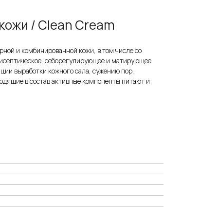
кожи / Clean Cream
рной и комбинированной кожи, в том числе со
нтисептическое, себорегулирующее и матирующее
ции выработки кожного сала, сужению пор,
одящие в состав активные компоненты питают и