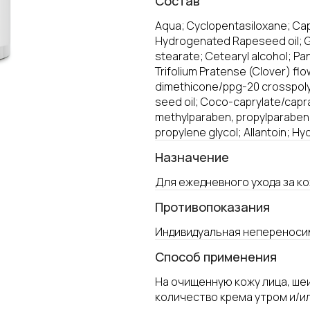
Состав
Aqua; Cyclopentasiloxane; Capr
Hydrogenated Rapeseed oil; Gl
stearate; Cetearyl alcohol; Pan
Trifolium Pratense (Clover) fl
dimethicone/ppg-20 crosspoly
seed oil; Coco-caprylate/caprate
methylparaben, propylparaben
propylene glycol; Allantoin; H
Назначение
Для ежедневного ухода за ко
Противопоказания
Индивидуальная непереноси
Cпособ применения
На очищенную кожу лица, ше
количество крема утром и/и