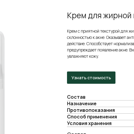
Крем для жирной 
Крем с приятной текстурой для жи
склонностью к акне. Оказывает а
действие. Способствует нормализа
предупреждает появление акне. Вх
увлажняют кожу.
Узнать стоимость
Состав
Назначение
Противопоказания
Cпособ применения
Условия хранения