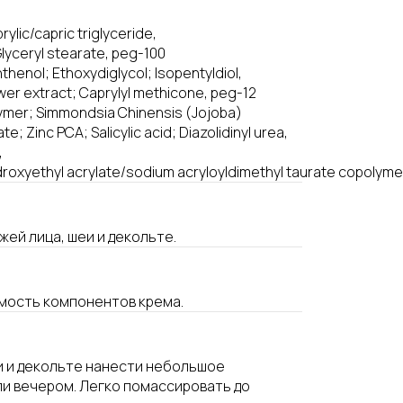
ylic/capric triglyceride,
yceryl stearate, peg-100
thenol; Ethoxydiglycol; Isopentyldiol,
ower extract; Caprylyl methicone, peg-12
mer; Simmondsia Chinensis (Jojoba)
; Zinc PCA; Salicylic acid; Diazolidinyl urea,
,
ydroxyethyl acrylate/sodium acryloyldimethyl taurate copolym
жей лица, шеи и декольте.
мость компонентов крема.
и и декольте нанести небольшое
ли вечером. Легко помассировать до