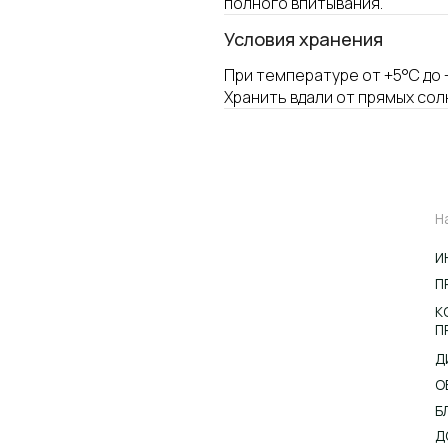
полного впитывания.
Условия хранения
Навигация по сай
При температуре от +5°С до 
ИНТЕРНЕТ-МАГАЗ
Хранить вдали от прямых сол
ПРОФЕССИОНАЛ
КОНТРАКТНОЕ
ПРОИЗВОДСТВО
ДИСТРИБЬЮТОР
ОБУЧЕНИЕ
БЛОГ
ДОСТАВКА И ОПЛ
Пользовательское соглашение
Политика обработки
персональных данных