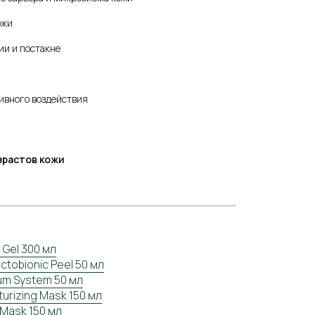
ожи
и и постакне
ивного воздействия
зрастов кожи
 Gel 300 мл
tobionic Peel 50 мл
um System 50 мл
urizing Mask 150 мл
ту
О компании
 Mask 150 мл