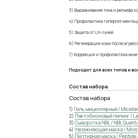
3) Выравнивание тона и рельефа к
4) Профилактика гиперпигментаци
5) Защита от UV-лучей
6) Регенерация кожи после агресс
7) Коррекция и профилактика акне
Подходит для всех типов и во
Состав набора
Состав набора
1)
Гель мицеллярный / Micellar
2)
Лактобионовый пилинг / Lac
3)
Сыворотка NBL / NBL Quant
4)
Увлажняющая маска / Moist
Навигация по сай
5)
Пептидная маска / Peptide