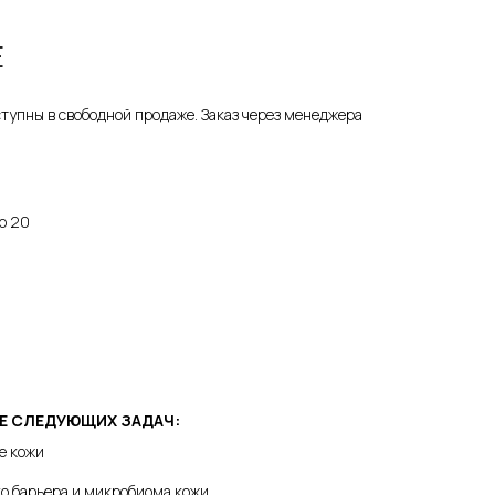
E
упны в свободной продаже. Заказ через менеджера
р 20
ИЕ СЛЕДУЮЩИХ ЗАДАЧ:
е кожи
о барьера и микробиома кожи