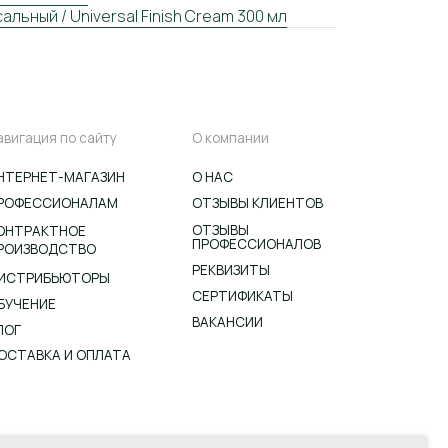
льный / Universal Finish Cream 300 мл
ИН
О НАС
АМ
ОТЗЫВЫ КЛИЕНТОВ
ОТЗЫВЫ
ПРОФЕССИОНАЛОВ
РЕКВИЗИТЫ
Ы
СЕРТИФИКАТЫ
ВАКАНСИИ
АТА
Согласие на обработку
персональных данных