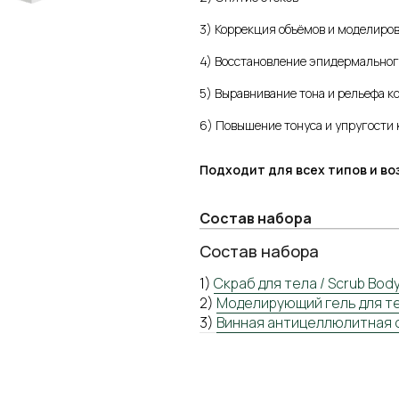
3) Коррекция объёмов и моделиро
4) Восстановление эпидермальног
5) Выравнивание тона и рельефа к
6) Повышение тонуса и упругости 
Подходит для всех типов и во
Состав набора
Состав набора
1)
Cкраб для тела / Scrub Bod
Навигация по сай
2)
Моделирующий гель для тел
3)
Винная антицеллюлитная сыв
ИНТЕРНЕТ-МАГАЗ
ПРОФЕССИОНАЛ
КОНТРАКТНОЕ
ПРОИЗВОДСТВО