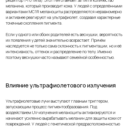
рецептор 1-го типа). Этот ген отвечает за тип и количество
меланина, который производит кожа. У людей с определёнными
вариантами MC1R меланоциты распределяются неравномерно
и активнее реагируют на ультрафиолет, создавая характерные
точечные скопления пигмента.
Если у одного или обоих родителей есть веснушки, вероятность
их появления у детей значительно возрастает. Причём
наследуется не только сама склонность к пигментации, но и её
интенсивность, оттенок и распределение по телу. Именно
поэтому веснушки часто называют семейной особенностью.
Влияние ультрафиолетового излучения
Ультрафиолетовые лучи выступают главным триггером,
запускающим процесс пигментообразования. Под
воздействием UV-излучения меланоциты активизируются и
начинают усиленно вырабатывать меланин для защиты кожи от
повреждений. У людей с генетической предрасположенностью