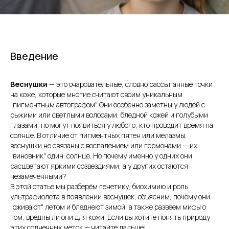
Введение
Веснушки
— это очаровательные, словно рассыпанные точки
на коже, которые многие считают своим уникальным
"пигментным автографом". Они особенно заметны у людей с
рыжими или светлыми волосами, бледной кожей и голубыми
глазами, но могут появиться у любого, кто проводит время на
солнце. В отличие от пигментных пятен или мелазмы,
веснушки не связаны с воспалением или гормонами — их
"виновник" один: солнце. Но почему именно у одних они
расцветают яркими созвездиями, а у других остаются
незамеченными?
В этой статье мы разберём генетику, биохимию и роль
ультрафиолета в появлении веснушек, объясним, почему они
"оживают" летом и бледнеют зимой, а также развеем мифы о
том, вредны ли они для кожи. Если вы хотите понять природу
этих солнечных меток — читайте дальше!