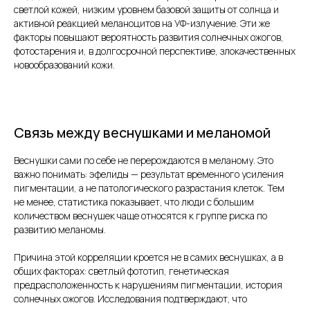
светлой кожей, низким уровнем базовой защиты от солнца и
активной реакцией меланоцитов на УФ-излучение. Эти же
факторы повышают вероятность развития солнечных ожогов,
фотостарения и, в долгосрочной перспективе, злокачественных
новообразований кожи.
Связь между веснушками и меланомой
Веснушки сами по себе не перерождаются в меланому. Это
важно понимать: эфелиды — результат временного усиления
пигментации, а не патологического разрастания клеток. Тем
не менее, статистика показывает, что люди с большим
количеством веснушек чаще относятся к группе риска по
развитию меланомы.
Причина этой корреляции кроется не в самих веснушках, а в
общих факторах: светлый фототип, генетическая
предрасположенность к нарушениям пигментации, история
солнечных ожогов. Исследования подтверждают, что