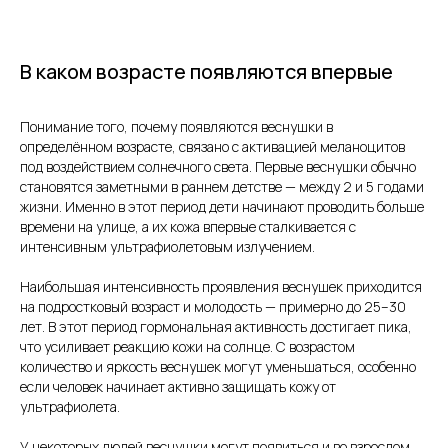
В каком возрасте появляются впервые
Понимание того, почему появляются веснушки в
определённом возрасте, связано с активацией меланоцитов
под воздействием солнечного света. Первые веснушки обычно
становятся заметными в раннем детстве — между 2 и 5 годами
жизни. Именно в этот период дети начинают проводить больше
времени на улице, а их кожа впервые сталкивается с
интенсивным ультрафиолетовым излучением.
Наибольшая интенсивность проявления веснушек приходится
на подростковый возраст и молодость — примерно до 25–30
лет. В этот период гормональная активность достигает пика,
что усиливает реакцию кожи на солнце. С возрастом
количество и яркость веснушек могут уменьшаться, особенно
если человек начинает активно защищать кожу от
ультрафиолета.
У некоторых людей веснушки могут появиться и во взрослом