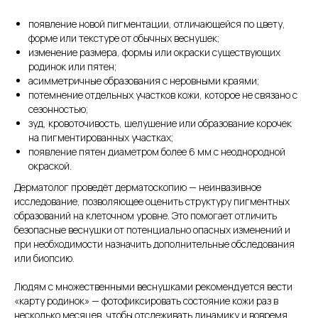
появление новой пигментации, отличающейся по цвету,
форме или текстуре от обычных веснушек;
изменение размера, формы или окраски существующих
родинок или пятен;
асимметричные образования с неровными краями;
потемнение отдельных участков кожи, которое не связано с
сезонностью;
зуд, кровоточивость, шелушение или образование корочек
на пигментированных участках;
появление пятен диаметром более 6 мм с неоднородной
окраской.
Дерматолог проведёт дерматоскопию — неинвазивное
исследование, позволяющее оценить структуру пигментных
образований на клеточном уровне. Это помогает отличить
безопасные веснушки от потенциально опасных изменений и
при необходимости назначить дополнительные обследования
или биопсию.
Людям с множественными веснушками рекомендуется вести
«карту родинок» — фотофиксировать состояние кожи раз в
несколько месяцев, чтобы отслеживать динамику и вовремя