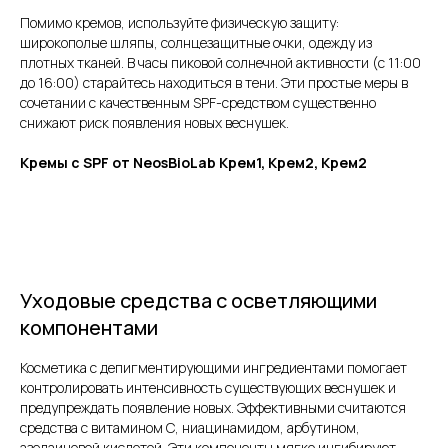
Помимо кремов, используйте физическую защиту:
широкополые шляпы, солнцезащитные очки, одежду из
плотных тканей. В часы пиковой солнечной активности (с 11:00
до 16:00) старайтесь находиться в тени. Эти простые меры в
сочетании с качественным SPF-средством существенно
снижают риск появления новых веснушек.
Кремы с SPF от NeosBioLab Крем1, Крем2, Крем2
Уходовые средства с осветляющими
компонентами
Косметика с депигментирующими ингредиентами помогает
контролировать интенсивность существующих веснушек и
предупреждать появление новых. Эффективными считаются
средства с витамином C, ниацинамидом, арбутином,
азелаиновой кислотой. Эти компоненты мягко ингибируют