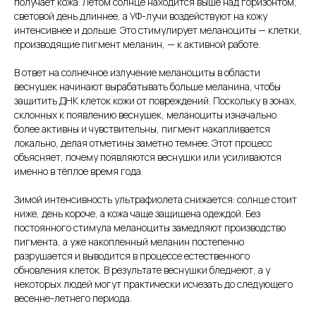
получает кожа. Летом солнце находится выше над горизонтом,
световой день длиннее, а УФ-лучи воздействуют на кожу
интенсивнее и дольше. Это стимулирует меланоциты — клетки,
производящие пигмент меланин, — к активной работе.
В ответ на солнечное излучение меланоциты в области
веснушек начинают вырабатывать больше меланина, чтобы
защитить ДНК клеток кожи от повреждений. Поскольку в зонах,
склонных к появлению веснушек, меланоциты изначально
более активны и чувствительны, пигмент накапливается
локально, делая отметины заметно темнее. Этот процесс
объясняет, почему появляются веснушки или усиливаются
именно в тёплое время года.
Зимой интенсивность ультрафиолета снижается: солнце стоит
ниже, день короче, а кожа чаще защищена одеждой. Без
постоянного стимула меланоциты замедляют производство
пигмента, а уже накопленный меланин постепенно
разрушается и выводится в процессе естественного
обновления клеток. В результате веснушки бледнеют, а у
некоторых людей могут практически исчезать до следующего
весенне-летнего периода.