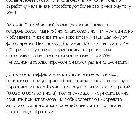
выработку меланина и способствуют более равномерному тону
кожи.
Витамин C в стабильной форме (аскорбил глюкозид,
аскорбилфосфат магния) не только осветляет пигментацию, но
и обладает антиоксидантными свойствами, защищая кожу от
фотостарения. Ниацинамид (витамин B3) в концентрации 4-
5% препятствует переносу меланина в верхние слои
эпидермиса, делая веснушки менее заметными. Оба
ингредиента хорошо переносятся даже чувствительной кожей.
Для усиления эффекта можно включить в вечерний уход
ретиноиды — они ускоряют обновление клеток и способствуют
выравниванию тона. Начинать следует с низких концентраций
(0,025-0,05% ретинола), постепенно адаптируя кожу. Важно
помнить: при использовании любых осветляющих средств
защита от солнца становится ещё более критичной, иначе
эффект будет обратным.