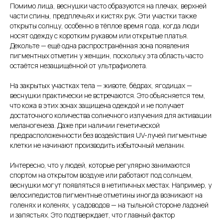
Помимо лица, веснушки часто образуются на плечах, верхней
части спины, предплечьях и кистях рук. Эти участки также
открыты солнцу, особенно в тёплое время года, когда люди
носят одежду с коротким рукавом или открытые платья.
Декольте — ещё одна распространённая зона появления
пигментных отметин у женщин, поскольку эта область часто
остаётся незащищённой от ультрафиолета.
На закрытых участках тела — животе, бёдрах, ягодицах —
веснушки практически не встречаются. Это объясняется тем,
что кожа в этих зонах защищена одеждой и не получает
достаточного количества солнечного излучения для активации
меланогенеза. Даже при наличии генетической
предрасположенности без воздействия UV-лучей пигментные
клетки не начинают производить избыточный меланин.
Интересно, что у людей, которые регулярно занимаются
спортом на открытом воздухе или работают под солнцем,
веснушки могут появляться в нетипичных местах. Например, у
велосипедистов пигментные отметины иногда возникают на
голенях и коленях, у садоводов — на тыльной стороне ладоней
и запястьях. Это подтверждает, что главный фактор