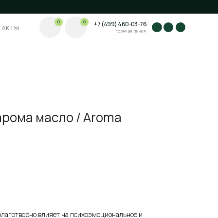
0
0
+7 (499) 460-03-76
+7 (499) 460-03-76
горячая линия
рома масло / Aroma
лаготворно влияет на психоэмоциональное и