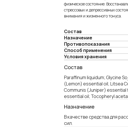
физическое состояние. Восстанавл
стрессовых и депрессивных состо
внимания и жизненного тонуса.
Состав
Назначение
Противопоказания
Cпособ применения
Условия хранения
Состав
Paraffinum liquidum; Glycine So
(Lemon) essential oil; Litsea 
Communis (Juniper) essential f
essential oil; Tocopheryl aceta
Назначение
В качестве средства для ра
сил.