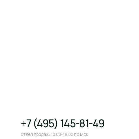
+7 (495) 145-81-49
отдел продаж: 10.00-18.00 по Мск
+7 (499) 460-03-76
горячая линия: 10.00-18.00 по Мск
г. Москва, ул. Щипок 18, с1
метро Павелецкая/Серпуховская