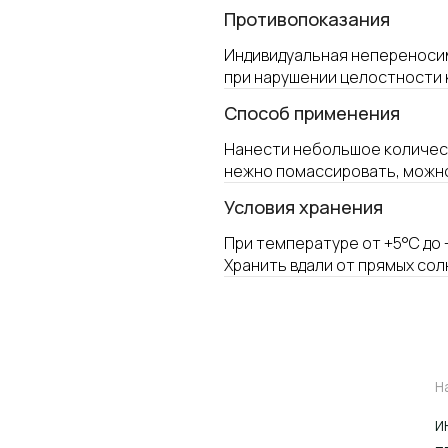
Противопоказания
Индивидуальная непереноси
при нарушении целостности 
Cпособ применения
Нанести небольшое количест
нежно помассировать, можно 
Условия хранения
При температуре от +5°С до 
Навигация по сай
Хранить вдали от прямых сол
ИНТЕРНЕТ-МАГАЗ
ПРОФЕССИОНАЛ
КОНТРАКТНОЕ
ПРОИЗВОДСТВО
ДИСТРИБЬЮТОР
ОБУЧЕНИЕ
БЛОГ
ДОСТАВКА И ОПЛ