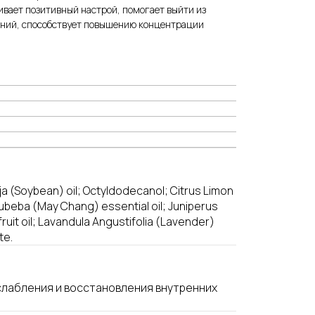
ивает позитивный настрой, помогает выйти из
яний, способствует повышению концентрации
ja (Soybean) oil; Оctyldodecanol; Citrus Limon
Cubeba (May Chang) essential oil; Juniperus
ruit oil; Lavandula Angustifolia (Lavender)
te.
сслабления и восстановления внутренних