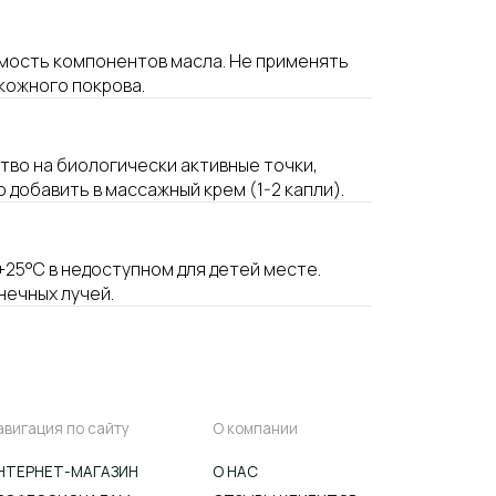
мость компонентов масла. Не применять
кожного покрова.
во на биологически активные точки,
добавить в массажный крем (1-2 капли).
+25°С в недоступном для детей месте.
ту
О компании
нечных лучей.
ИН
О НАС
АМ
ОТЗЫВЫ КЛИЕНТОВ
ОТЗЫВЫ
ПРОФЕССИОНАЛОВ
РЕКВИЗИТЫ
Ы
СЕРТИФИКАТЫ
ВАКАНСИИ
АТА