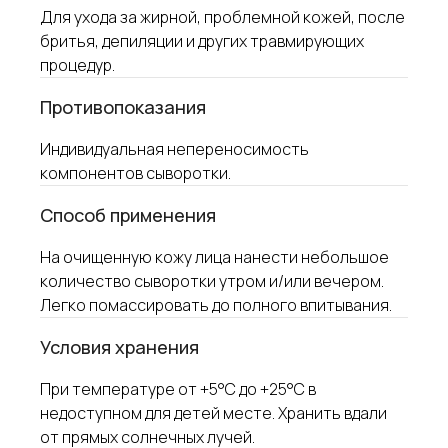
г. Москва, ул. Щипок 18, с1
Для ухода за жирной, проблемной кожей, после
метро Павелецкая/Серпуховская
адрес производства
бритья, депиляции и других травмирующих
процедур.
info@neosbiolab.com
Противопоказания
Индивидуальная непереносимость
Навигация по сайту
компонентов сыворотки.
ИНТЕРНЕТ-МАГАЗИН
Cпособ применения
ПРОФЕССИОНАЛАМ
КОНТРАКТНОЕ
На очищенную кожу лица нанести небольшое
ПРОИЗВОДСТВО
количество сыворотки утром и/или вечером.
ДИСТРИБЬЮТОРЫ
Легко помассировать до полного впитывания.
ОБУЧЕНИЕ
БЛОГ
Условия хранения
ДОСТАВКА И ОПЛАТА
При температуре от +5°С до +25°С в
О компании
недоступном для детей месте. Хранить вдали
от прямых солнечных лучей.
О НАС