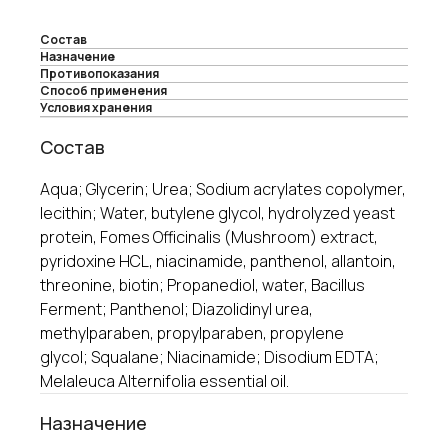
Состав
Назначение
Противопоказания
Cпособ применения
Условия хранения
Состав
Aqua; Glycerin; Urea; Sodium acrylates copolymer,
lecithin; Water, butylene glycol, hydrolyzed yeast
protein, Fomes Officinalis (Mushroom) extract,
pyridoxine HCL, niacinamide, panthenol, allantoin,
threonine, biotin; Propanediol, water, Bacillus
Ferment; Panthenol; Diazolidinyl urea,
+7 (495) 145-81-49
methylparaben, propylparaben, propylene
glycol; Squalane; Niacinamide; Disodium EDTA;
отдел продаж: 10.00-18.00 по Мск
Melaleuca Alternifolia essential oil.
+7 (499) 460-03-76
горячая линия: 10.00-18.00 по Мск
Назначение