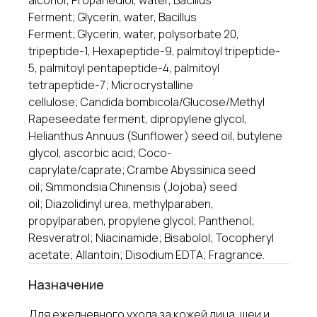
Ferment; Glycerin, water, Bacillus
Ferment; Glycerin, water, polysorbate 20,
tripeptide-1, Hexapeptide-9, palmitoyl tripeptide-
5, palmitoyl pentapeptide-4, palmitoyl
tetrapeptide-7; Microcrystalline
cellulose; Candida bombicola/Glucose/Methyl
Rapeseedate ferment, dipropylene glycol,
+7 (495) 145-81-49
Helianthus Annuus (Sunflower) seed oil, butylene
отдел продаж: 10.00-18.00 по Мск
glycol, ascorbic acid; Coco-
caprylate/caprate; Crambe Abyssinica seed
+7 (499) 460-03-76
oil; Simmondsia Chinensis (Jojoba) seed
горячая линия: 10.00-18.00 по Мск
oil; Diazolidinyl urea, methylparaben,
г. Москва, ул. Щипок 18, с1
propylparaben, propylene glycol; Panthenol;
метро Павелецкая/Серпуховская
Resveratrol; Niacinamide; Bisabolol; Tocopheryl
адрес производства
acetate; Allantoin; Disodium EDTA; Fragrance.
info@neosbiolab.com
Назначение
Для ежедневного ухода за кожей лица, шеи и