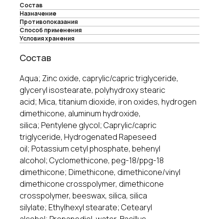
Состав
Назначение
Противопоказания
Cпособ применения
Условия хранения
Состав
Aqua; Zinc oxide, caprylic/capric triglyceride,
glyceryl isostearate, polyhydroxy stearic
acid; Mica, titanium dioxide, iron oxides, hydrogen
dimethicone, aluminum hydroxide,
silica; Pentylene glycol; Caprylic/capric
triglyceride, Hydrogenated Rapeseed
oil; Potassium cetyl phosphate, behenyl
alcohol; Cyclomethicone, peg-18/ppg-18
dimethicone; Dimethicone, dimethicone/vinyl
dimethicone crosspolymer, dimethicone
crosspolymer, beeswax, silica, silica
silylate; Ethylhexyl stearate; Cetearyl
alcohol; Propanediol, water, Bacillus