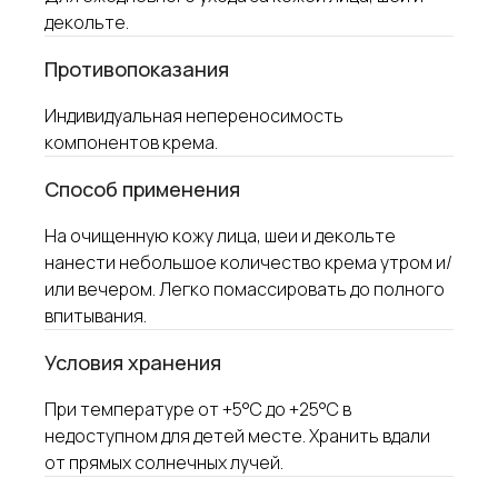
Навигация по сайту
декольте.
ИНТЕРНЕТ-МАГАЗИН
Противопоказания
ПРОФЕССИОНАЛАМ
КОНТРАКТНОЕ
Индивидуальная непереносимость
ПРОИЗВОДСТВО
компонентов крема.
ДИСТРИБЬЮТОРЫ
ОБУЧЕНИЕ
Cпособ применения
БЛОГ
ДОСТАВКА И ОПЛАТА
На очищенную кожу лица, шеи и декольте
нанести небольшое количество крема утром и/
или вечером. Легко помассировать до полного
О компании
впитывания.
О НАС
ВАКАНСИИ
Условия хранения
ОТЗЫВЫ КЛИЕНТОВ
При температуре от +5°С до +25°С в
ОТЗЫВЫ ПРОФЕССИОНАЛОВ
недоступном для детей месте. Хранить вдали
СЕРТИФИКАТЫ
РЕКВИЗИТЫ
от прямых солнечных лучей.